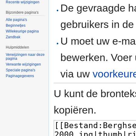
Recente wijzigingen
De gevraagde h
Bijzondere pagina's
Alle pagina's
gebruikers in d
Beginnetjes
Willekeurige pagina
Zandbak
U moet uw e-mai
Hulpmiddelen
bewerken. Voer 
Verwijzingen naar deze
pagina
Verwante wijzigingen
via uw
voorkeur
Speciale pagina's
Paginagegevens
U kunt de brontek
kopiëren.