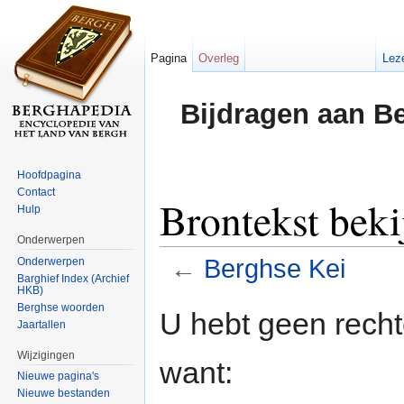
Pagina
Overleg
Lez
Bijdragen aan B
Hoofdpagina
Contact
Brontekst beki
Hulp
Onderwerpen
←
Berghse Kei
Onderwerpen
Barghief Index (Archief
HKB)
Ga naar:
navigatie
,
zoeken
Berghse woorden
U hebt geen rech
Jaartallen
Wijzigingen
want:
Nieuwe pagina's
Nieuwe bestanden