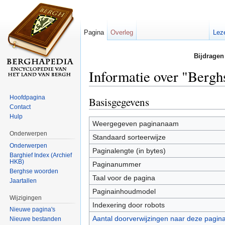
Pagina
Overleg
Lez
Bijdragen
Informatie over "Bergh
Ga naar:
navigatie
,
zoeken
Hoofdpagina
Basisgegevens
Contact
Hulp
Weergegeven paginanaam
Onderwerpen
Standaard sorteerwijze
Onderwerpen
Paginalengte (in bytes)
Barghief Index (Archief
HKB)
Paginanummer
Berghse woorden
Taal voor de pagina
Jaartallen
Paginainhoudmodel
Wijzigingen
Indexering door robots
Nieuwe pagina's
Aantal doorverwijzingen naar deze pagin
Nieuwe bestanden