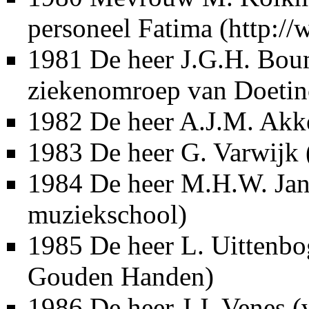
personeel
Fatima
1981
De heer J.G.H. Bou
ziekenomroep van Doeti
1982
De heer A.J.M. Ak
1983
De heer G. Varwijk
1984
De heer M.H.W. Ja
muziekschool
)
1985
De heer L. Uittenbo
Gouden Handen
)
1986
De heer
J.J. Venes
(