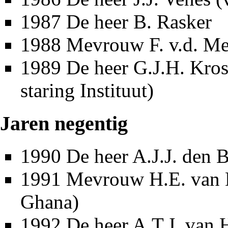
1987
De heer B. Rasker
1988
Mevrouw F. v.d. Me
1989
De heer
G.J.H. Kros
staring Instituut)
Jaren negentig
1990
De heer A.J.J. den 
1991
Mevrouw H.E. van Di
Ghana)
1992
De heer A.T.J. van 