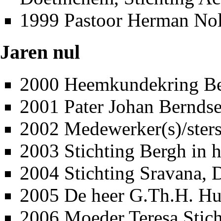
1999
Pastoor Herman Nol
Jaren nul
2000
Heemkundekring B
2001
Pater
Johan Bernds
2002
Medewerker(s)/ster
2003
Stichting Bergh in 
2004
Stichting Sravana, 
2005
De heer G.Th.H. Hu
2006
Moeder Teresa Stich