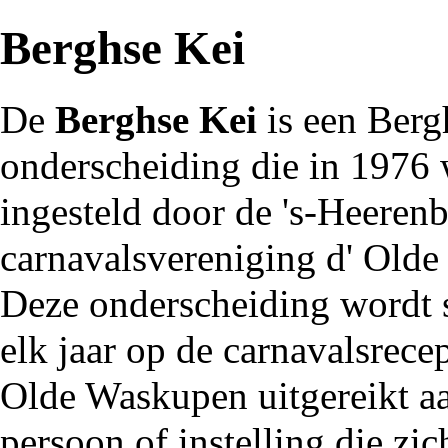
Berghse Kei
De
Berghse Kei
is een
Berg
onderscheiding
die in
1976
ingesteld door de
's-Heerenb
carnavalsvereniging
d' Old
Deze onderscheiding wordt 
elk jaar op de carnavalsrecep
Olde Waskupen uitgereikt a
persoon of instelling die zic