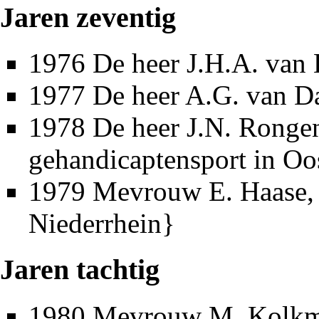
Jaren zeventig
1976
De heer J.H.A. van
1977
De heer A.G. van D
1978
De heer J.N. Ronge
gehandicaptensport
in
Oo
1979
Mevrouw E. Haase
Niederrhein}
Jaren tachtig
1980
Mevrouw M. Kolk