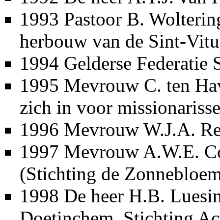
1993
Pastoor B. Wolterin
herbouw van de
Sint-Vit
1994
Gelderse Federatie 
1995
Mevrouw C. ten Hav
zich in voor missionarisse
1996
Mevrouw W.J.A. Re
1997
Mevrouw A.W.E. Co
(Stichting de Zonnebloem
1998
De heer H.B. Luesi
Doetinchem, Stichting Act