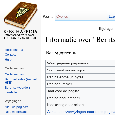
Pagina
Overleg
Lez
Bijdragen
Informatie over "Bern
Ga naar:
navigatie
,
zoeken
Hoofdpagina
Basisgegevens
Contact
Hulp
Weergegeven paginanaam
Onderwerpen
Standaard sorteerwijze
Onderwerpen
Paginalengte (in bytes)
Barghief Index (Archief
HKB)
Paginanummer
Berghse woorden
Taal voor de pagina
Jaartallen
Paginainhoudmodel
Wijzigingen
Indexering door robots
Nieuwe pagina's
Aantal doorverwijzingen naar deze pagin
Nieuwe bestanden