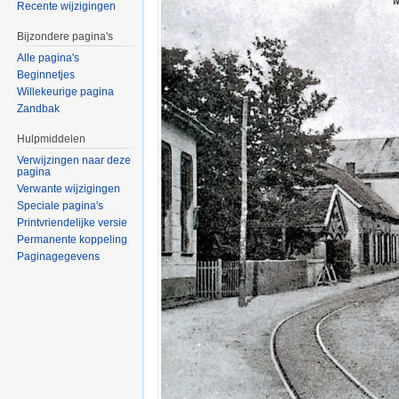
Recente wijzigingen
Bijzondere pagina's
Alle pagina's
Beginnetjes
Willekeurige pagina
Zandbak
Hulpmiddelen
Verwijzingen naar deze
pagina
Verwante wijzigingen
Speciale pagina's
Printvriendelijke versie
Permanente koppeling
Paginagegevens