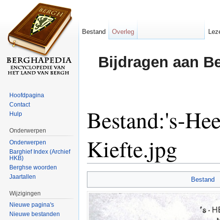
Bestand
Overleg
Lez
Bijdragen aan B
Hoofdpagina
Contact
Bestand:'s-He
Hulp
Onderwerpen
Kiefte.jpg
Onderwerpen
Barghief Index (Archief
HKB)
Ga naar:
navigatie
,
zoeken
Berghse woorden
Jaartallen
Bestand
Wijzigingen
Nieuwe pagina's
Nieuwe bestanden