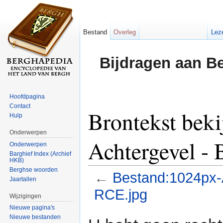
Bestand
Overleg
Lez
Bijdragen aan B
Hoofdpagina
Contact
Brontekst bek
Hulp
Onderwerpen
Achtergevel -
Onderwerpen
Barghief Index (Archief
HKB)
Berghse woorden
←
Bestand:1024px-A
Jaartallen
RCE.jpg
Wijzigingen
Ga naar:
navigatie
,
zoeken
Nieuwe pagina's
Nieuwe bestanden