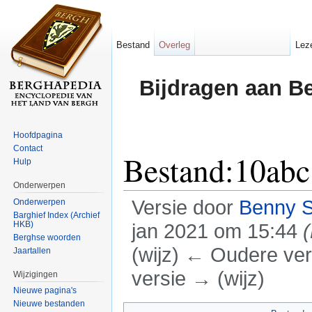
Bestand
Overleg
Lez
Bijdragen aan B
Hoofdpagina
Contact
Bestand:10abc
Hulp
Onderwerpen
Versie door
Benny 
Onderwerpen
Barghief Index (Archief
HKB)
jan 2021 om 15:44
(
Berghse woorden
(wijz) ← Oudere vers
Jaartallen
versie → (wijz)
Wijzigingen
Nieuwe pagina's
Ga naar:
navigatie
,
zoeken
Nieuwe bestanden