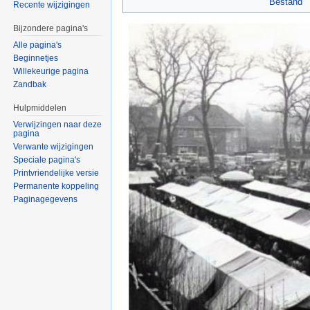
Bestand
Recente wijzigingen
Bijzondere pagina's
Alle pagina's
Beginnetjes
Willekeurige pagina
Zandbak
Hulpmiddelen
Verwijzingen naar deze
pagina
Verwante wijzigingen
Speciale pagina's
Printvriendelijke versie
Permanente koppeling
Paginagegevens