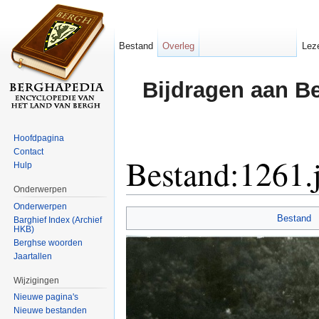
Bestand
Overleg
Lez
Bijdragen aan B
Hoofdpagina
Contact
Bestand:1261.
Hulp
Onderwerpen
Ga naar:
navigatie
,
zoeken
Onderwerpen
Bestand
Barghief Index (Archief
HKB)
Berghse woorden
Jaartallen
Wijzigingen
Nieuwe pagina's
Nieuwe bestanden