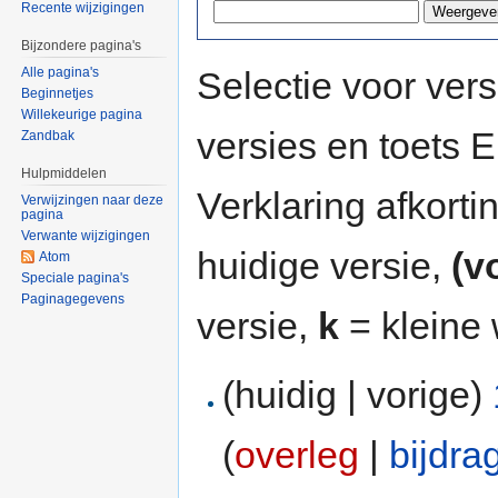
Recente wijzigingen
Bijzondere pagina's
Selectie voor vers
Alle pagina's
Beginnetjes
Willekeurige pagina
versies en toets
Zandbak
Hulpmiddelen
Verklaring afkort
Verwijzingen naar deze
pagina
Verwante wijzigingen
huidige versie,
(v
Atom
Speciale pagina's
Paginagegevens
versie,
k
= kleine 
(huidig | vorige)
(
overleg
|
bijdra