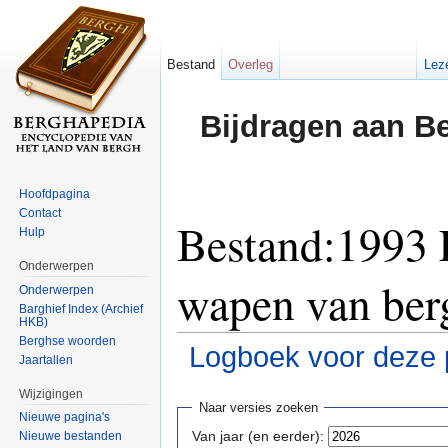
Bestand
Overleg
Lez
Bijdragen aan B
Hoofdpagina
Contact
Bestand:1993 E
Hulp
Onderwerpen
wapen van berg
Onderwerpen
Barghief Index (Archief
HKB)
Berghse woorden
Logboek voor deze 
Jaartallen
Ga naar:
navigatie
,
zoeken
Wijzigingen
Naar versies zoeken
Nieuwe pagina's
Van jaar (en eerder):
Nieuwe bestanden