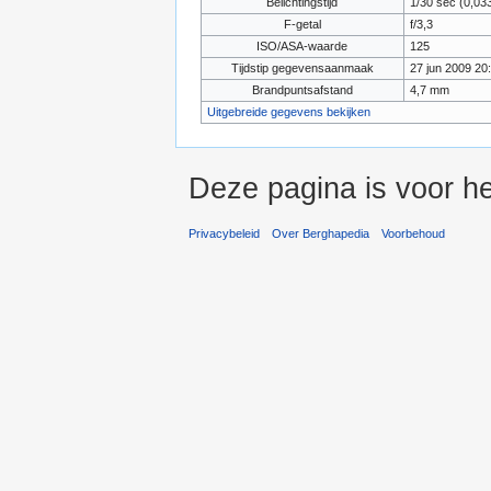
Belichtingstijd
1/30 sec (0,0
F-getal
f/3,3
ISO/ASA-waarde
125
Tijdstip gegevensaanmaak
27 jun 2009 20
Brandpuntsafstand
4,7 mm
Uitgebreide gegevens bekijken
Deze pagina is voor he
Privacybeleid
Over Berghapedia
Voorbehoud