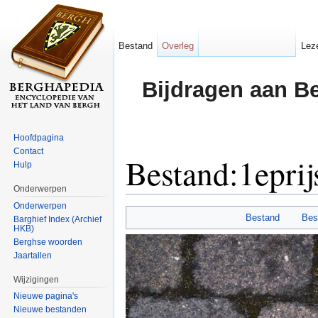
Bestand
Overleg
Lez
Bijdragen aan B
Hoofdpagina
Contact
Bestand:1epri
Hulp
Onderwerpen
Ga naar:
navigatie
,
zoeken
Onderwerpen
Bestand
Bes
Barghief Index (Archief
HKB)
Berghse woorden
Jaartallen
Wijzigingen
Nieuwe pagina's
Nieuwe bestanden