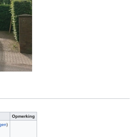
Opmerking
agen
)