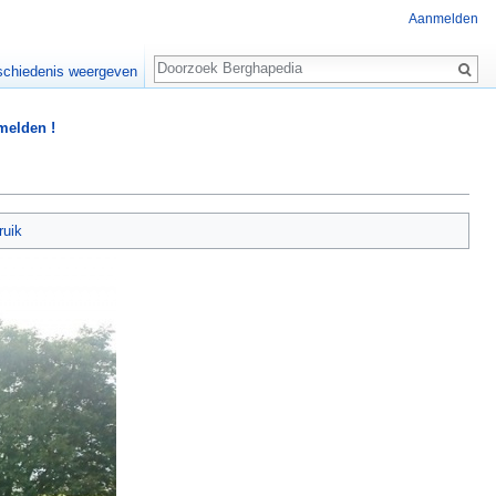
Aanmelden
Zoeken
chiedenis weergeven
 melden !
ruik