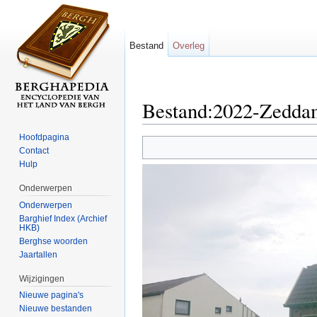
Bestand
Overleg
Bestand:2022-Zedda
Ga naar:
navigatie
,
zoeken
Hoofdpagina
Contact
Hulp
Onderwerpen
Onderwerpen
Barghief Index (Archief
HKB)
Berghse woorden
Jaartallen
Wijzigingen
Nieuwe pagina's
Nieuwe bestanden