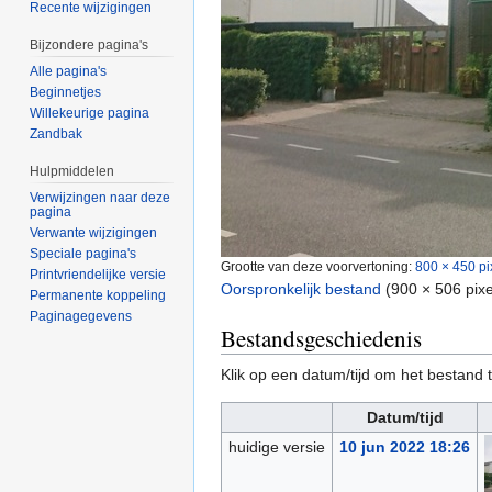
Recente wijzigingen
Bijzondere pagina's
Alle pagina's
Beginnetjes
Willekeurige pagina
Zandbak
Hulpmiddelen
Verwijzingen naar deze
pagina
Verwante wijzigingen
Speciale pagina's
Grootte van deze voorvertoning:
800 × 450 pi
Printvriendelijke versie
Oorspronkelijk bestand
‎
(900 × 506 pix
Permanente koppeling
Paginagegevens
Bestandsgeschiedenis
Klik op een datum/tijd om het bestand t
Datum/tijd
huidige versie
10 jun 2022 18:26