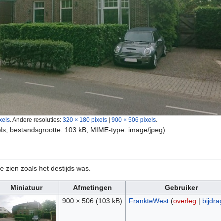
xels
.
Andere resoluties:
320 × 180 pixels
|
900 × 506 pixels
.
els, bestandsgrootte: 103 kB, MIME-type:
image/jpeg
)
e zien zoals het destijds was.
Miniatuur
Afmetingen
Gebruiker
900 × 506
(103 kB)
FrankteWest
(
overleg
|
bijdr