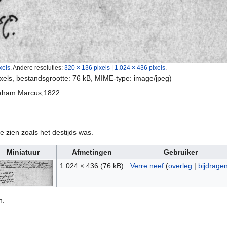
xels
.
Andere resoluties:
320 × 136 pixels
|
1.024 × 436 pixels
.
ixels, bestandsgrootte: 76 kB, MIME-type:
image/jpeg
)
raham Marcus,1822
e zien zoals het destijds was.
Miniatuur
Afmetingen
Gebruiker
1.024 × 436
(76 kB)
Verre neef
(
overleg
|
bijdrage
n.