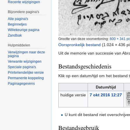
Recente wijzigingen
Bijzondere pagina's
Alle pagina's
Beginnetjes
Willekeurige pagina
Zandbak
Grootte van deze voorvertoning:
800 × 341 pi
Oorspronkelijk bestand
‎
(1.024 × 436 p
Hulpmiddelen
Verwijzingen naar deze
Uit de memorie van successie van Ab
pagina
Verwante wijzigingen
Bestandsgeschiedenis
Speciale pagina's
Printvriendelijke versie
Klik op een datum/tijd om het bestand t
Permanente koppeling
Paginagegevens
Datum/tijd
huidige versie
7 okt 2016 12:27
U kunt dit bestand niet overschrijve
Bestandsgebruik