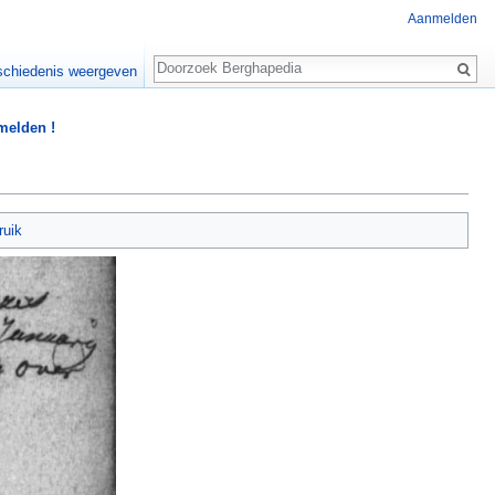
Aanmelden
Zoeken
chiedenis weergeven
 melden !
ruik