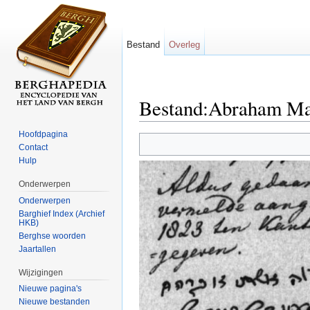
Bestand
Overleg
Bestand:Abraham Ma
Ga naar:
navigatie
,
zoeken
Hoofdpagina
Contact
Hulp
Onderwerpen
Onderwerpen
Barghief Index (Archief
HKB)
Berghse woorden
Jaartallen
Wijzigingen
Nieuwe pagina's
Nieuwe bestanden