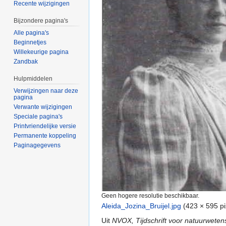
Recente wijzigingen
Bijzondere pagina's
Alle pagina's
Beginnetjes
Willekeurige pagina
Zandbak
Hulpmiddelen
Verwijzingen naar deze
pagina
Verwante wijzigingen
Speciale pagina's
Printvriendelijke versie
Permanente koppeling
Paginagegevens
Geen hogere resolutie beschikbaar.
Aleida_Jozina_Bruijel.jpg
‎
(423 × 595 p
Uit
NVOX, Tijdschrift voor natuurwete