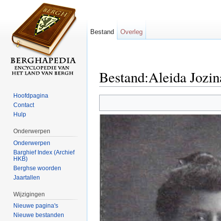
Bestand
Overleg
Bestand:Aleida Jozina
Ga naar:
navigatie
,
zoeken
Hoofdpagina
Contact
Hulp
Onderwerpen
Onderwerpen
Barghief Index (Archief
HKB)
Berghse woorden
Jaartallen
Wijzigingen
Nieuwe pagina's
Nieuwe bestanden