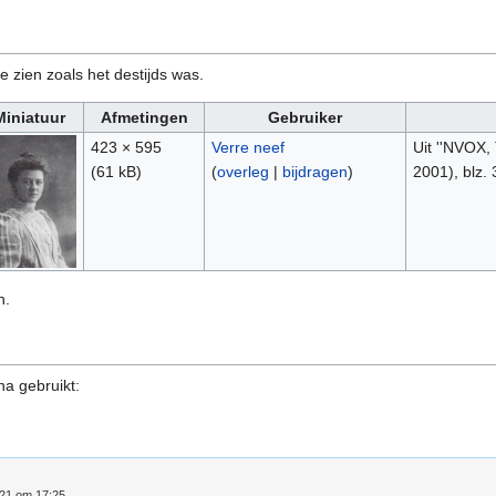
e zien zoals het destijds was.
Miniatuur
Afmetingen
Gebruiker
423 × 595
Verre neef
Uit ''NVOX, 
(61 kB)
(
overleg
|
bijdragen
)
2001), blz.
n.
na gebruikt:
021 om 17:25.