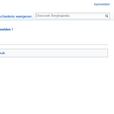
Aanmelden
Zoeken
chiedenis weergeven
 melden !
ruik