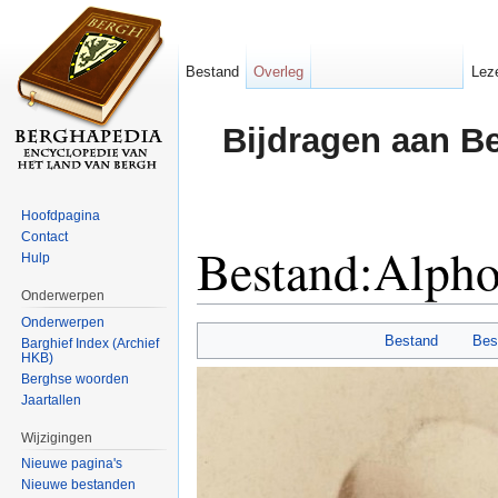
Bestand
Overleg
Lez
Bijdragen aan B
Hoofdpagina
Contact
Bestand:Alpho
Hulp
Onderwerpen
Ga naar:
navigatie
,
zoeken
Onderwerpen
Bestand
Bes
Barghief Index (Archief
HKB)
Berghse woorden
Jaartallen
Wijzigingen
Nieuwe pagina's
Nieuwe bestanden