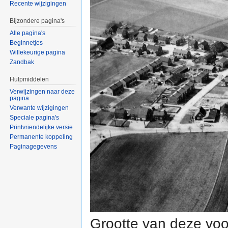
Recente wijzigingen
Bijzondere pagina's
Alle pagina's
Beginnetjes
Willekeurige pagina
Zandbak
Hulpmiddelen
Verwijzingen naar deze
pagina
Verwante wijzigingen
Speciale pagina's
Printvriendelijke versie
Permanente koppeling
Paginagegevens
Grootte van deze voo