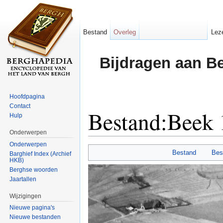
Bestand
Overleg
Lez
Bijdragen aan B
Hoofdpagina
Contact
Bestand:Beek 
Hulp
Onderwerpen
Ga naar:
navigatie
,
zoeken
Onderwerpen
Bestand
Bes
Barghief Index (Archief
HKB)
Berghse woorden
Jaartallen
Wijzigingen
Nieuwe pagina's
Nieuwe bestanden