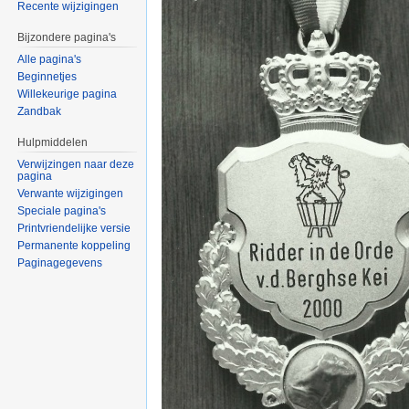
Recente wijzigingen
Bijzondere pagina's
Alle pagina's
Beginnetjes
Willekeurige pagina
Zandbak
Hulpmiddelen
Verwijzingen naar deze
pagina
Verwante wijzigingen
Speciale pagina's
Printvriendelijke versie
Permanente koppeling
Paginagegevens