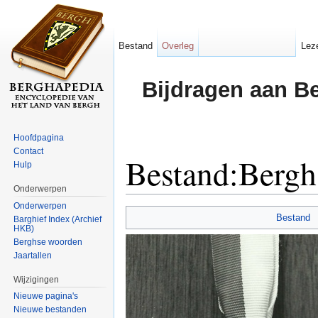
Bestand
Overleg
Lez
Bijdragen aan B
Hoofdpagina
Contact
Bestand:Bergh
Hulp
Onderwerpen
Ga naar:
navigatie
,
zoeken
Onderwerpen
Bestand
Barghief Index (Archief
HKB)
Berghse woorden
Jaartallen
Wijzigingen
Nieuwe pagina's
Nieuwe bestanden