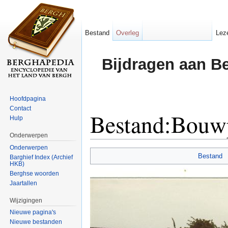
Bestand
Overleg
Lez
Bijdragen aan B
Hoofdpagina
Contact
Bestand:Bouw
Hulp
Onderwerpen
Ga naar:
navigatie
,
zoeken
Onderwerpen
Bestand
Barghief Index (Archief
HKB)
Berghse woorden
Jaartallen
Wijzigingen
Nieuwe pagina's
Nieuwe bestanden