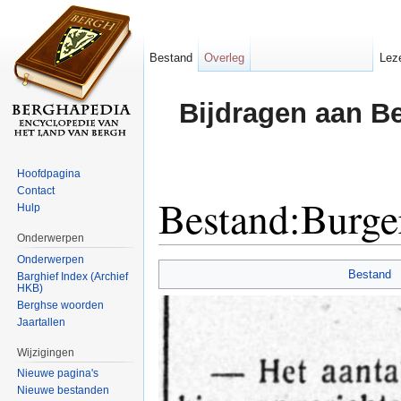
Bestand
Overleg
Lez
Bijdragen aan B
Hoofdpagina
Contact
Bestand:Burg
Hulp
Onderwerpen
Ga naar:
navigatie
,
zoeken
Onderwerpen
Bestand
Barghief Index (Archief
HKB)
Berghse woorden
Jaartallen
Wijzigingen
Nieuwe pagina's
Nieuwe bestanden