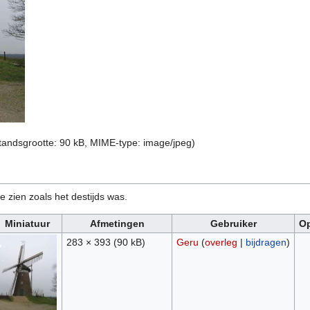
standsgrootte: 90 kB, MIME-type:
image/jpeg
)
e zien zoals het destijds was.
Miniatuur
Afmetingen
Gebruiker
O
283 × 393
(90 kB)
Geru
(
overleg
|
bijdragen
)