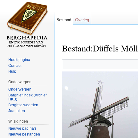
Bestand
Overleg
Bestand:Düffels Möll
Ga naar:
navigatie
,
zoeken
Hoofdpagina
Contact
Hulp
Onderwerpen
Onderwerpen
Barghief Index (Archief
HKB)
Berghse woorden
Jaartallen
Wijzigingen
Nieuwe pagina's
Nieuwe bestanden