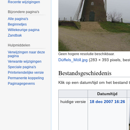
Recente wijzigingen
Bijzondere pagina's
Alle pagina's
Beginnetjes
Willekeurige pagina
Zandbak
Hulpmiddelen
Verwijzingen naar deze
Geen hogere resolutie beschikbaar.
pagina
Düffels_Möll.jpg
‎
(283 × 393 pixels, be
Verwante wijzigingen
Speciale pagina's
Bestandsgeschiedenis
Printvriendelijke versie
Permanente koppeling
Klik op een datum/tijd om het bestand t
Paginagegevens
Datum/tijd
huidige versie
18 dec 2007 16:26