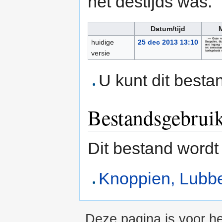
het destijds was.
Datum/tijd
M
huidige
25 dec 2013 13:10
versie
U kunt dit besta
Bestandsgebrui
Dit bestand wordt
Knoppien, Lubbe
Deze pagina is voor h