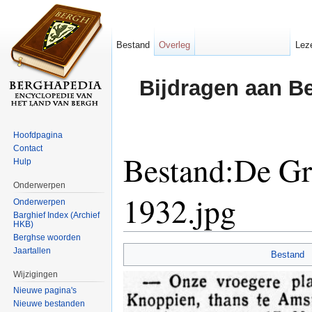
Bestand
Overleg
Lez
Bijdragen aan B
Hoofdpagina
Contact
Bestand:De Gr
Hulp
Onderwerpen
1932.jpg
Onderwerpen
Barghief Index (Archief
HKB)
Ga naar:
navigatie
,
zoeken
Berghse woorden
Jaartallen
Bestand
Wijzigingen
Nieuwe pagina's
Nieuwe bestanden