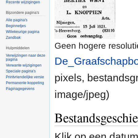
Recente wijzigingen
Bijzondere pagina's
Alle pagina's
Beginnetjes
Willekeurige pagina
Zandbak
Geen hogere resoluti
Hulpmiddelen
Verwijzingen naar deze
De_Graafschapbo
pagina
Verwante wijzigingen
Speciale pagina's
pixels, bestandsg
Printvriendelijke versie
Permanente koppeling
Paginagegevens
image/jpeg
)
Bestandsgeschie
Klik op een datum/