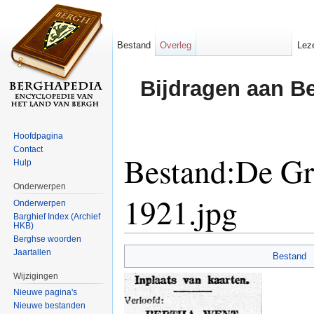
Bestand
Overleg
Lez
Bijdragen aan B
Hoofdpagina
Contact
Bestand:De Gr
Hulp
Onderwerpen
1921.jpg
Onderwerpen
Barghief Index (Archief
HKB)
Ga naar:
navigatie
,
zoeken
Berghse woorden
Jaartallen
Bestand
Wijzigingen
Nieuwe pagina's
Nieuwe bestanden