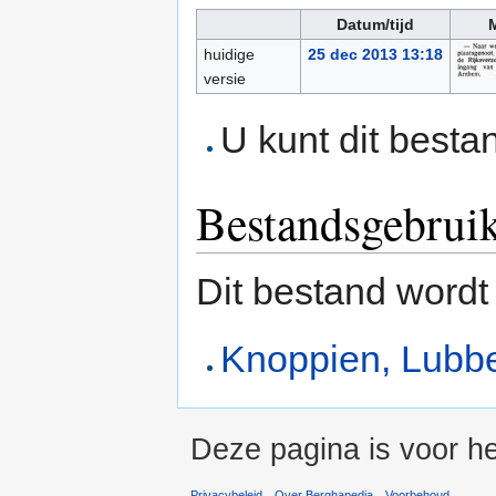
Datum/tijd
M
huidige
25 dec 2013 13:18
versie
U kunt dit besta
Bestandsgebrui
Dit bestand wordt
Knoppien, Lubbe
Deze pagina is voor h
Privacybeleid
Over Berghapedia
Voorbehoud