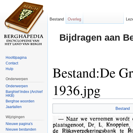
Bestand
Overleg
Lez
Bijdragen aan B
Hoofdpagina
Contact
Bestand:De Gr
Hulp
Onderwerpen
1936.jpg
Onderwerpen
Barghief Index (Archief
HKB)
Ga naar:
navigatie
,
zoeken
Berghse woorden
Jaartallen
Bestand
Wijzigingen
Nieuwe pagina's
Nieuwe bestanden