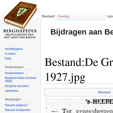
Bestand
Overleg
Lez
Bijdragen aan B
Hoofdpagina
Contact
Bestand:De Gr
Hulp
Onderwerpen
1927.jpg
Onderwerpen
Barghief Index (Archief
HKB)
Ga naar:
navigatie
,
zoeken
Berghse woorden
Jaartallen
Bestand
Wijzigingen
Nieuwe pagina's
Nieuwe bestanden