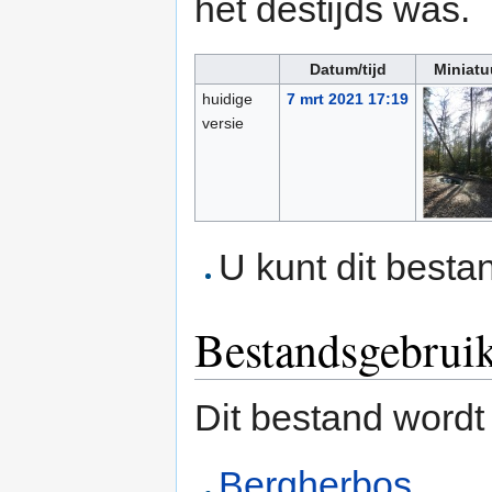
het destijds was.
Datum/tijd
Miniatu
huidige
7 mrt 2021 17:19
versie
U kunt dit besta
Bestandsgebrui
Dit bestand wordt
Bergherbos