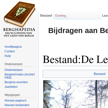
Bestand
Overleg
Lez
Bijdragen aan B
Hoofdpagina
Contact
Bestand:De Le
Hulp
Onderwerpen
Ga naar:
navigatie
,
zoeken
Onderwerpen
Bestand
Barghief Index (Archief
HKB)
Berghse woorden
Jaartallen
Wijzigingen
Nieuwe pagina's
Nieuwe bestanden