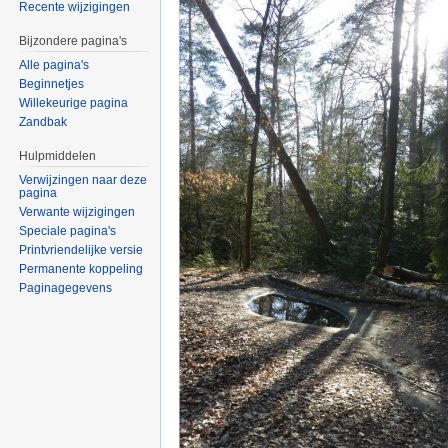
Recente wijzigingen
Bijzondere pagina's
Alle pagina's
Beginnetjes
Willekeurige pagina
Zandbak
Hulpmiddelen
Verwijzingen naar deze
pagina
Verwante wijzigingen
Speciale pagina's
Printvriendelijke versie
Permanente koppeling
Paginagegevens