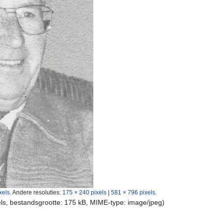
xels
.
Andere resoluties:
175 × 240 pixels
|
581 × 796 pixels
.
els, bestandsgrootte: 175 kB, MIME-type:
image/jpeg
)