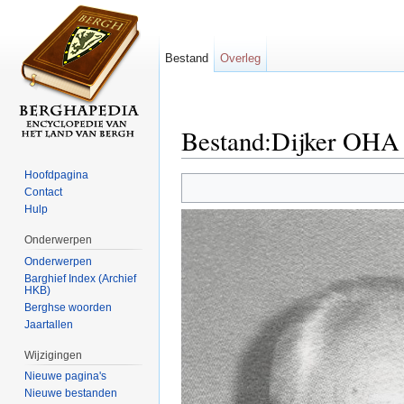
Bestand
Overleg
Bestand:Dijker OHA 
Ga naar:
navigatie
,
zoeken
Hoofdpagina
Contact
Hulp
Onderwerpen
Onderwerpen
Barghief Index (Archief
HKB)
Berghse woorden
Jaartallen
Wijzigingen
Nieuwe pagina's
Nieuwe bestanden