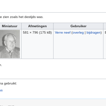
e zien zoals het destijds was.
Miniatuur
Afmetingen
Gebruiker
581 × 796
(175 kB)
Verre neef
(
overleg
|
bijdragen
)
n.
na gebruikt:
us