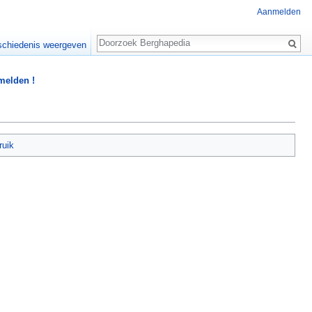
Aanmelden
Zoeken
chiedenis weergeven
 melden !
ruik