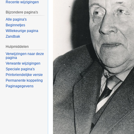
Recente wijzigingen
Bijzondere pagina's
Alle pagina's
Beginnetjes
Willekeurige pagina
Zandbak
Hulpmiddelen
Verwijzingen naar deze
pagina
Verwante wijzigingen
Speciale pagina's
Printvriendelijke versie
Permanente koppeling
Paginagegevens