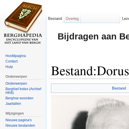
Bestand
Overleg
Lez
Bijdragen aan B
Hoofdpagina
Contact
Bestand:Dorus
Hulp
Onderwerpen
Ga naar:
navigatie
,
zoeken
Onderwerpen
Bestand
Barghief Index (Archief
HKB)
Berghse woorden
Jaartallen
Wijzigingen
Nieuwe pagina's
Nieuwe bestanden