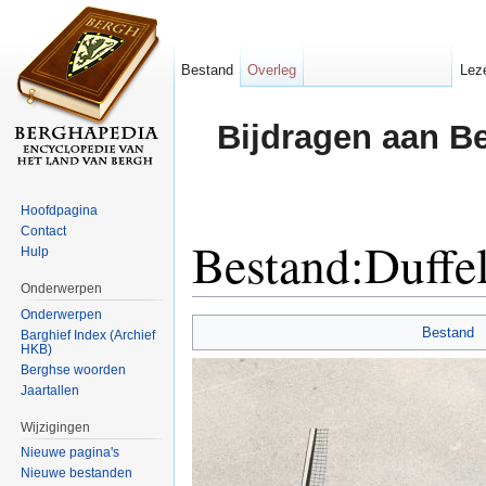
Bestand
Overleg
Lez
Bijdragen aan B
Hoofdpagina
Contact
Bestand:Duffe
Hulp
Onderwerpen
Ga naar:
navigatie
,
zoeken
Onderwerpen
Bestand
Barghief Index (Archief
HKB)
Berghse woorden
Jaartallen
Wijzigingen
Nieuwe pagina's
Nieuwe bestanden