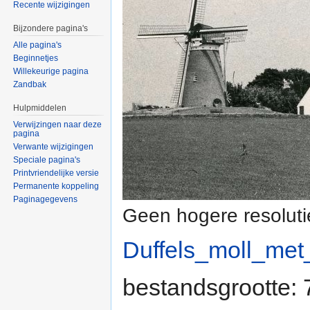
Recente wijzigingen
Bijzondere pagina's
Alle pagina's
Beginnetjes
Willekeurige pagina
Zandbak
Hulpmiddelen
Verwijzingen naar deze
pagina
Verwante wijzigingen
Speciale pagina's
Printvriendelijke versie
Permanente koppeling
Paginagegevens
Geen hogere resoluti
Duffels_moll_met
bestandsgrootte: