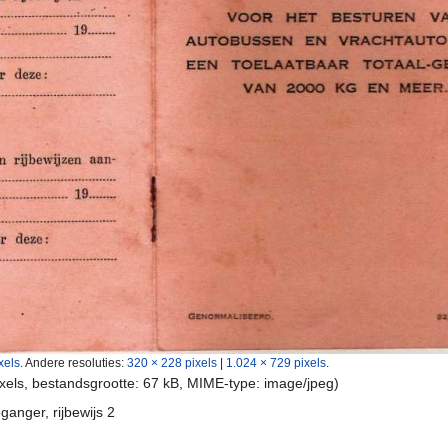
xels
.
Andere resoluties:
320 × 228 pixels
|
1.024 × 729 pixels
.
ixels, bestandsgrootte: 67 kB, MIME-type:
image/jpeg
)
ganger, rijbewijs 2