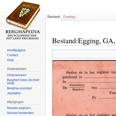
Bestand
Overleg
Bestand:Egging, GA, 
Ga naar:
navigatie
,
zoeken
Hoofdpagina
Contact
Hulp
Onderwerpen
Onderwerpen
Barghief Index (Archief
HKB)
Berghse woorden
Jaartallen
Wijzigingen
Nieuwe pagina's
Nieuwe bestanden