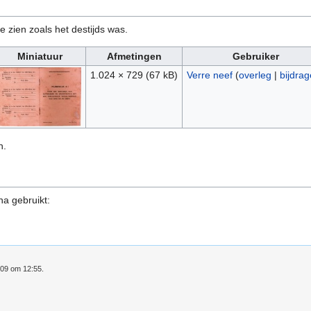
e zien zoals het destijds was.
Miniatuur
Afmetingen
Gebruiker
1.024 × 729
(67 kB)
Verre neef
(
overleg
|
bijdra
n.
na gebruikt:
009 om 12:55.