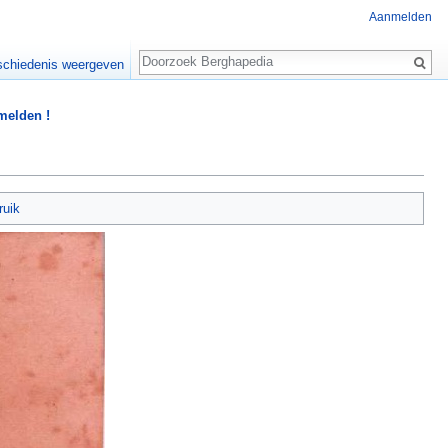
Aanmelden
Zoeken
chiedenis weergeven
 melden !
ruik