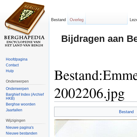
Bestand
Overleg
Lez
Bijdragen aan B
Hoofdpagina
Contact
Bestand:Emme
Hulp
Onderwerpen
2002206.jpg
Onderwerpen
Barghief Index (Archief
HKB)
Ga naar:
navigatie
,
zoeken
Berghse woorden
Jaartallen
Bestand
Wijzigingen
Nieuwe pagina's
Nieuwe bestanden