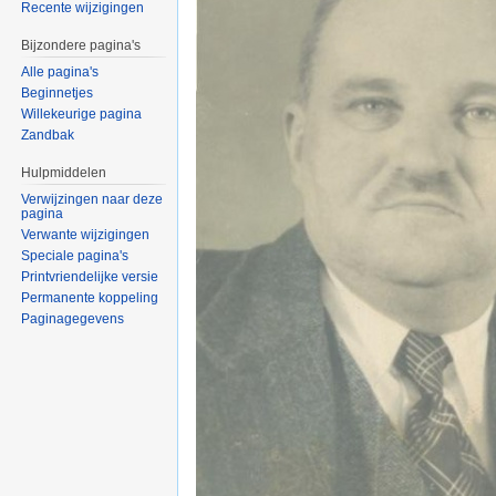
Recente wijzigingen
Bijzondere pagina's
Alle pagina's
Beginnetjes
Willekeurige pagina
Zandbak
Hulpmiddelen
Verwijzingen naar deze
pagina
Verwante wijzigingen
Speciale pagina's
Printvriendelijke versie
Permanente koppeling
Paginagegevens