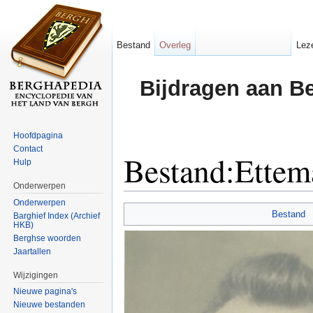
Bestand
Overleg
Lez
Bijdragen aan B
Hoofdpagina
Contact
Bestand:Ettem
Hulp
Onderwerpen
Ga naar:
navigatie
,
zoeken
Onderwerpen
Bestand
Barghief Index (Archief
HKB)
Berghse woorden
Jaartallen
Wijzigingen
Nieuwe pagina's
Nieuwe bestanden