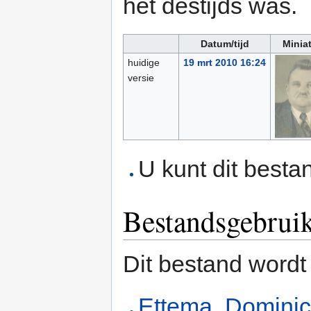
het destijds was.
Datum/tijd
Minia
huidige
19 mrt 2010 16:24
versie
U kunt dit besta
Bestandsgebrui
Dit bestand wordt
Ettema, Dominic