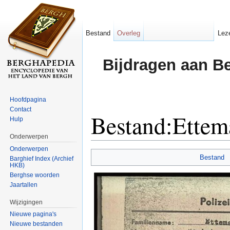
Bestand
Overleg
Lez
Bijdragen aan B
Hoofdpagina
Contact
Bestand:Ettem
Hulp
Onderwerpen
Ga naar:
navigatie
,
zoeken
Onderwerpen
Bestand
Barghief Index (Archief
HKB)
Berghse woorden
Jaartallen
Wijzigingen
Nieuwe pagina's
Nieuwe bestanden