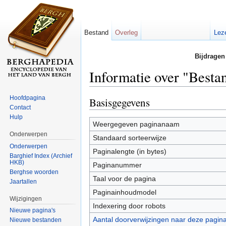
Bestand
Overleg
Lez
Bijdragen
Informatie over "Besta
Ga naar:
navigatie
,
zoeken
Hoofdpagina
Basisgegevens
Contact
Hulp
Weergegeven paginanaam
Onderwerpen
Standaard sorteerwijze
Onderwerpen
Paginalengte (in bytes)
Barghief Index (Archief
HKB)
Paginanummer
Berghse woorden
Taal voor de pagina
Jaartallen
Paginainhoudmodel
Wijzigingen
Indexering door robots
Nieuwe pagina's
Aantal doorverwijzingen naar deze pagin
Nieuwe bestanden