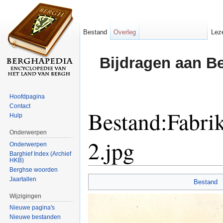
Bestand
Overleg
Lez
Bijdragen aan B
Hoofdpagina
Contact
Bestand:Fabri
Hulp
Onderwerpen
2.jpg
Onderwerpen
Barghief Index (Archief
HKB)
Ga naar:
navigatie
,
zoeken
Berghse woorden
Jaartallen
Bestand
Wijzigingen
Nieuwe pagina's
Nieuwe bestanden