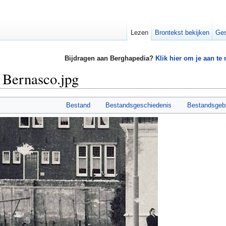
Lezen
Brontekst bekijken
Ges
Bijdragen aan Berghapedia?
Klik hier om je aan te
 Bernasco.jpg
Bestand
Bestandsgeschiedenis
Bestandsgeb