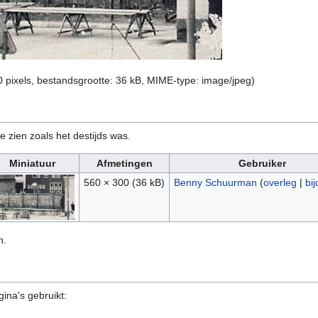
0 pixels, bestandsgrootte: 36 kB, MIME-type:
image/jpeg
)
e zien zoals het destijds was.
Miniatuur
Afmetingen
Gebruiker
560 × 300
(36 kB)
Benny Schuurman
(
overleg
|
bi
n.
ina's gebruikt: