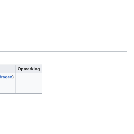
Opmerking
jdragen
)