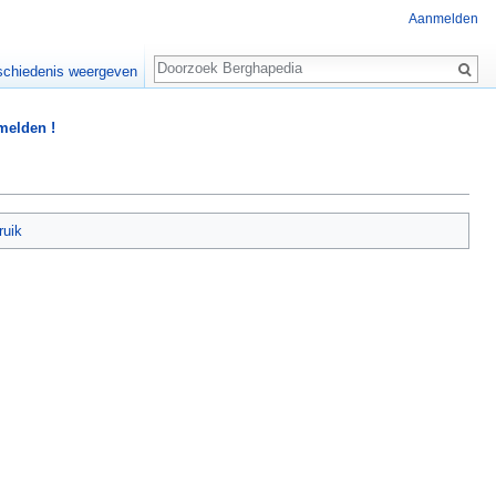
Aanmelden
Zoeken
chiedenis weergeven
 melden !
ruik