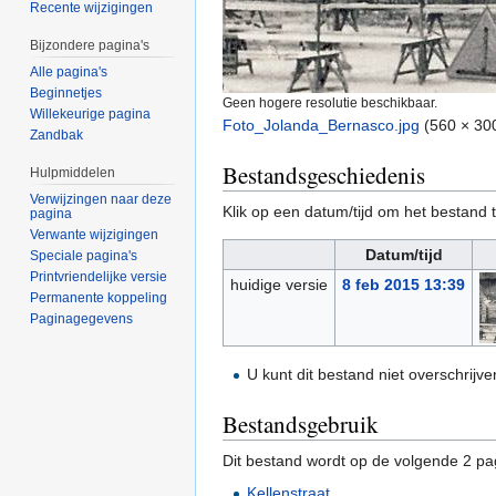
Recente wijzigingen
Bijzondere pagina's
Alle pagina's
Beginnetjes
Geen hogere resolutie beschikbaar.
Willekeurige pagina
Foto_Jolanda_Bernasco.jpg
‎
(560 × 30
Zandbak
Bestandsgeschiedenis
Hulpmiddelen
Verwijzingen naar deze
Klik op een datum/tijd om het bestand t
pagina
Verwante wijzigingen
Datum/tijd
Speciale pagina's
Printvriendelijke versie
huidige versie
8 feb 2015 13:39
Permanente koppeling
Paginagegevens
U kunt dit bestand niet overschrijve
Bestandsgebruik
Dit bestand wordt op de volgende 2 pag
Kellenstraat