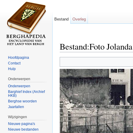
Bestand
Overleg
Bestand:Foto Jolanda
Ga naar:
navigatie
,
zoeken
Hoofdpagina
Contact
Hulp
Onderwerpen
Onderwerpen
Barghief Index (Archief
HKB)
Berghse woorden
Jaartallen
Wijzigingen
Nieuwe pagina's
Nieuwe bestanden