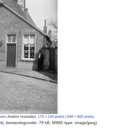
xels
.
Andere resoluties:
176 × 240 pixels
|
588 × 800 pixels
.
els, bestandsgrootte: 79 kB, MIME-type:
image/jpeg
)