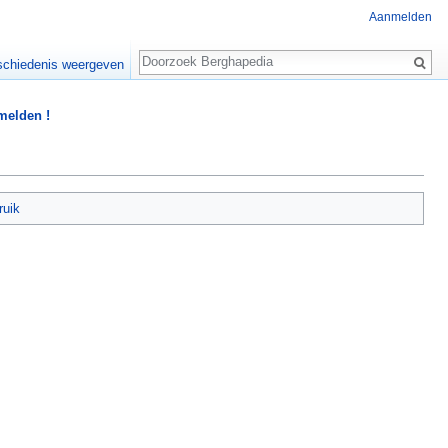
Aanmelden
Zoeken
chiedenis weergeven
 melden !
ruik