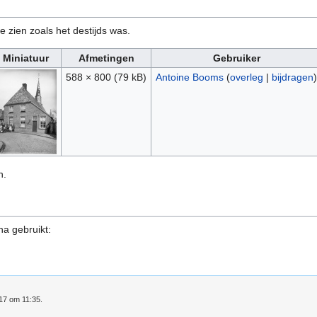
e zien zoals het destijds was.
Miniatuur
Afmetingen
Gebruiker
588 × 800
(79 kB)
Antoine Booms
(
overleg
|
bijdragen
)
n.
na gebruikt:
017 om 11:35.