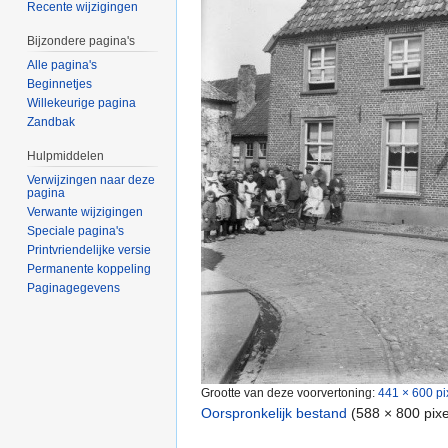
Recente wijzigingen
Bijzondere pagina's
Alle pagina's
Beginnetjes
Willekeurige pagina
Zandbak
Hulpmiddelen
Verwijzingen naar deze
pagina
Verwante wijzigingen
Speciale pagina's
Printvriendelijke versie
Permanente koppeling
Paginagegevens
Grootte van deze voorvertoning:
441 × 600 pi
Oorspronkelijk bestand
‎
(588 × 800 pix