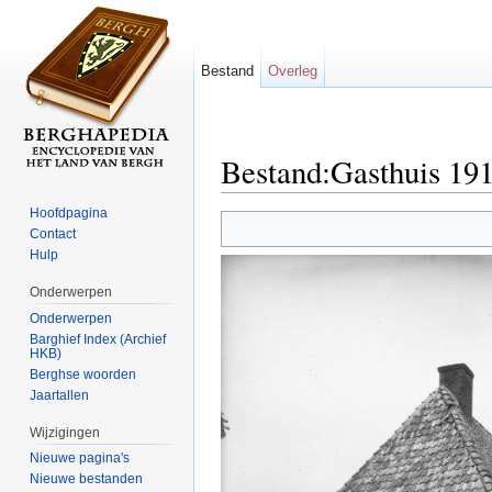
Bestand
Overleg
Bestand:Gasthuis 191
Ga naar:
navigatie
,
zoeken
Hoofdpagina
Contact
Hulp
Onderwerpen
Onderwerpen
Barghief Index (Archief
HKB)
Berghse woorden
Jaartallen
Wijzigingen
Nieuwe pagina's
Nieuwe bestanden