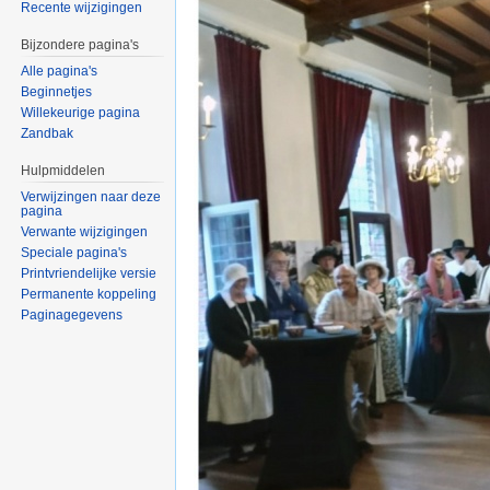
Recente wijzigingen
Bijzondere pagina's
Alle pagina's
Beginnetjes
Willekeurige pagina
Zandbak
Hulpmiddelen
Verwijzingen naar deze
pagina
Verwante wijzigingen
Speciale pagina's
Printvriendelijke versie
Permanente koppeling
Paginagegevens