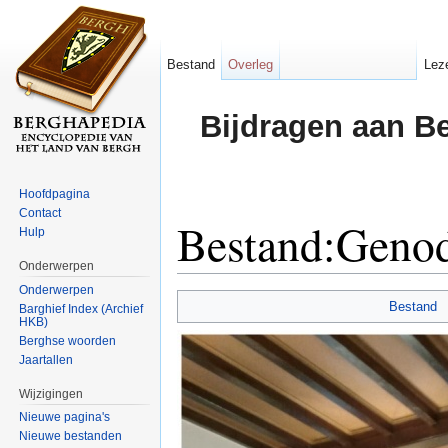
Bestand
Overleg
Lez
Bijdragen aan B
Hoofdpagina
Contact
Bestand:Genod
Hulp
Onderwerpen
Ga naar:
navigatie
,
zoeken
Onderwerpen
Bestand
Barghief Index (Archief
HKB)
Berghse woorden
Jaartallen
Wijzigingen
Nieuwe pagina's
Nieuwe bestanden