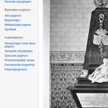
Recente wijzigingen
Bijzondere pagina's
Alle pagina's
Beginnetjes
Willekeurige pagina
Zandbak
Hulpmiddelen
Verwijzingen naar deze
pagina
Verwante wijzigingen
Speciale pagina's
Printvriendelijke versie
Permanente koppeling
Paginagegevens