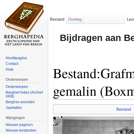
Bestand
Overleg
Lez
Bijdragen aan B
Hoofdpagina
Contact
Bestand:Grafm
Hulp
Onderwerpen
gemalin (Boxm
Onderwerpen
Barghief Index (Archief
HKB)
Ga naar:
navigatie
,
zoeken
Berghse woorden
Jaartallen
Bestand
Wijzigingen
Nieuwe pagina's
Nieuwe bestanden