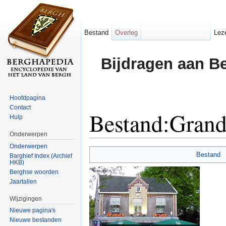
Bestand
Overleg
Lez
Bijdragen aan B
Hoofdpagina
Contact
Bestand:Gran
Hulp
Onderwerpen
Ga naar:
navigatie
,
zoeken
Onderwerpen
Bestand
Barghief Index (Archief
HKB)
Berghse woorden
Jaartallen
Wijzigingen
Nieuwe pagina's
Nieuwe bestanden