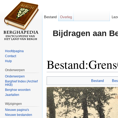
Bestand
Overleg
Lez
Bijdragen aan B
Hoofdpagina
Contact
Bestand:Gren
Hulp
Onderwerpen
Ga naar:
navigatie
,
zoeken
Onderwerpen
Bestand
Bes
Barghief Index (Archief
HKB)
Berghse woorden
Jaartallen
Wijzigingen
Nieuwe pagina's
Nieuwe bestanden