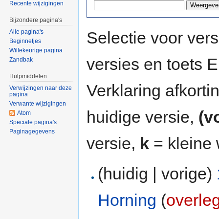
Recente wijzigingen
Bijzondere pagina's
Selectie voor vers
Alle pagina's
Beginnetjes
Willekeurige pagina
versies en toets
Zandbak
Hulpmiddelen
Verklaring afkort
Verwijzingen naar deze
pagina
Verwante wijzigingen
huidige versie,
(v
Atom
Speciale pagina's
Paginagegevens
versie,
k
= kleine 
(huidig | vorige)
Horning
(
overle