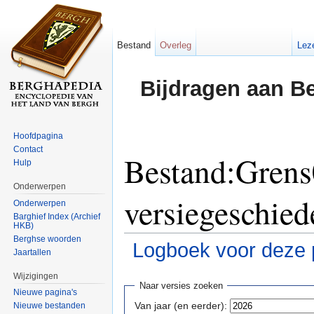
Bestand
Overleg
Lez
Bijdragen aan B
Hoofdpagina
Contact
Bestand:Grens
Hulp
Onderwerpen
versiegeschied
Onderwerpen
Barghief Index (Archief
HKB)
Berghse woorden
Logboek voor deze 
Jaartallen
Ga naar:
navigatie
,
zoeken
Wijzigingen
Naar versies zoeken
Nieuwe pagina's
Van jaar (en eerder):
Nieuwe bestanden