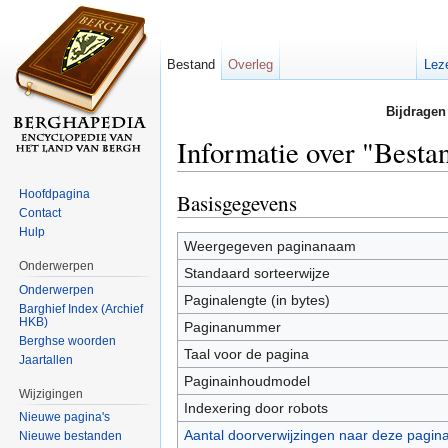
Bestand
Overleg
Lez
Bijdragen
Informatie over "Best
Ga naar:
navigatie
,
zoeken
Hoofdpagina
Basisgegevens
Contact
Hulp
Weergegeven paginanaam
Onderwerpen
Standaard sorteerwijze
Onderwerpen
Paginalengte (in bytes)
Barghief Index (Archief
HKB)
Paginanummer
Berghse woorden
Taal voor de pagina
Jaartallen
Paginainhoudmodel
Wijzigingen
Indexering door robots
Nieuwe pagina's
Aantal doorverwijzingen naar deze pagin
Nieuwe bestanden