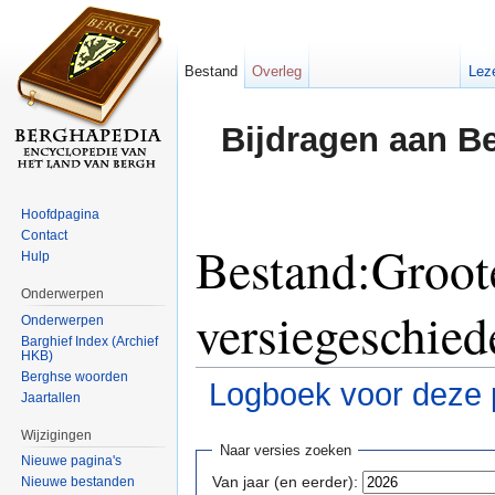
Bestand
Overleg
Lez
Bijdragen aan B
Hoofdpagina
Contact
Bestand:Groot
Hulp
Onderwerpen
versiegeschied
Onderwerpen
Barghief Index (Archief
HKB)
Berghse woorden
Logboek voor deze 
Jaartallen
Ga naar:
navigatie
,
zoeken
Wijzigingen
Naar versies zoeken
Nieuwe pagina's
Van jaar (en eerder):
Nieuwe bestanden