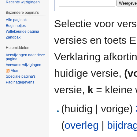
Recente wijzigingen
Bijzondere pagina's
Selectie voor vers
Alle pagina's
Beginnetjes
Willekeurige pagina
versies en toets
Zandbak
Hulpmiddelen
Verklaring afkort
Verwijzingen naar deze
pagina
Verwante wijzigingen
huidige versie,
(v
Atom
Speciale pagina's
Paginagegevens
versie,
k
= kleine 
(huidig | vorige)
(
overleg
|
bijdra