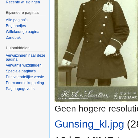
Recente wijzigingen
Bijzondere pagina's
Alle pagina's
Beginnetjes
Willekeurige pagina
Zandbak
Hulpmiddelen
Verwijzingen naar deze
pagina
Verwante wijzigingen
Speciale pagina's
Printvriendelijke versie
Permanente koppeling
Paginagegevens
Geen hogere resoluti
Gunsing_kl.jpg
‎
(2