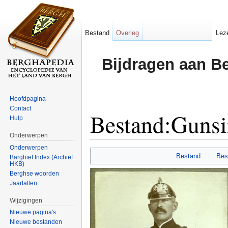
Bestand
Overleg
Lez
Bijdragen aan B
Hoofdpagina
Contact
Bestand:Gunsi
Hulp
Onderwerpen
Ga naar:
navigatie
,
zoeken
Onderwerpen
Bestand
Bes
Barghief Index (Archief
HKB)
Berghse woorden
Jaartallen
Wijzigingen
Nieuwe pagina's
Nieuwe bestanden