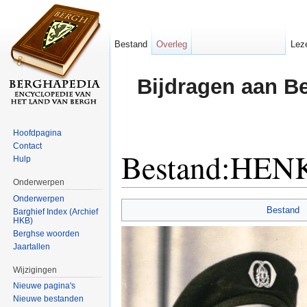
Bestand
Overleg
Lez
Bijdragen aan B
Hoofdpagina
Contact
Bestand:HEN
Hulp
Onderwerpen
Ga naar:
navigatie
,
zoeken
Onderwerpen
Bestand
Barghief Index (Archief
HKB)
Berghse woorden
Jaartallen
Wijzigingen
Nieuwe pagina's
Nieuwe bestanden