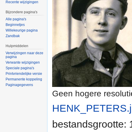
Recente wijzigingen
Bijzondere pagina's
Alle pagina's
Beginnetjes
Willekeurige pagina
Zandbak
Hulpmiddelen
Verwijzingen naar deze
pagina
Verwante wijzigingen
Speciale pagina's
Printvriendelijke versie
Permanente koppeling
Paginagegevens
Geen hogere resoluti
HENK_PETERS.j
bestandsgrootte: