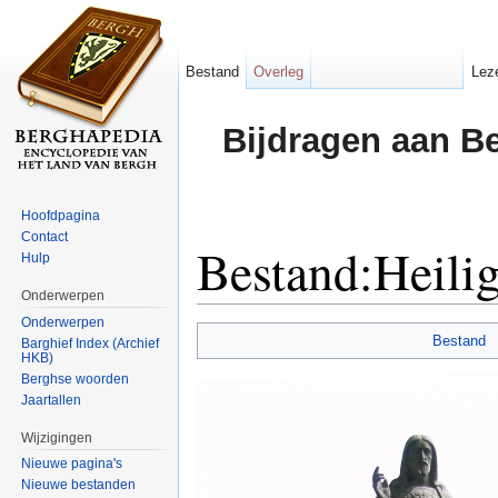
Bestand
Overleg
Lez
Bijdragen aan B
Hoofdpagina
Contact
Bestand:Heili
Hulp
Onderwerpen
Ga naar:
navigatie
,
zoeken
Onderwerpen
Bestand
Barghief Index (Archief
HKB)
Berghse woorden
Jaartallen
Wijzigingen
Nieuwe pagina's
Nieuwe bestanden