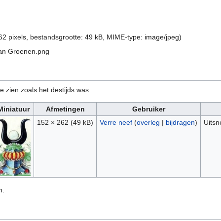
62 pixels, bestandsgrootte: 49 kB, MIME-type:
image/jpeg
)
Van Groenen.png
e zien zoals het destijds was.
Miniatuur
Afmetingen
Gebruiker
152 × 262
(49 kB)
Verre neef
(
overleg
|
bijdragen
)
Uits
n.