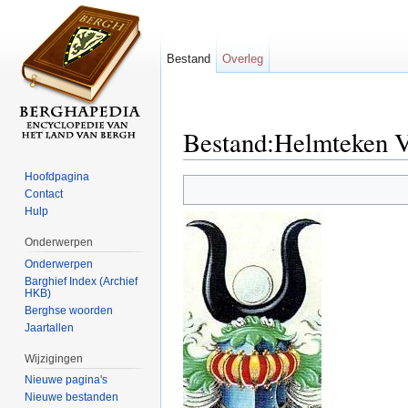
Bestand
Overleg
Bestand:Helmteken V
Ga naar:
navigatie
,
zoeken
Hoofdpagina
Contact
Hulp
Onderwerpen
Onderwerpen
Barghief Index (Archief
HKB)
Berghse woorden
Jaartallen
Wijzigingen
Nieuwe pagina's
Nieuwe bestanden