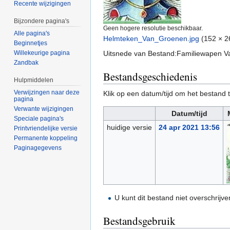
Recente wijzigingen
Bijzondere pagina's
Geen hogere resolutie beschikbaar.
Alle pagina's
Helmteken_Van_Groenen.jpg
‎
(152 × 2
Beginnetjes
Uitsnede van Bestand:Familiewapen 
Willekeurige pagina
Zandbak
Bestandsgeschiedenis
Hulpmiddelen
Verwijzingen naar deze
Klik op een datum/tijd om het bestand t
pagina
Verwante wijzigingen
Datum/tijd
Speciale pagina's
huidige versie
24 apr 2021 13:56
Printvriendelijke versie
Permanente koppeling
Paginagegevens
U kunt dit bestand niet overschrijve
Bestandsgebruik