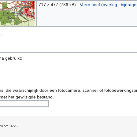
717 × 477
(786 kB)
Verre neef
(
overleg
|
bijdrage
n.
na gebruikt:
s, die waarschijnlijk door een fotocamera, scanner of fotobewerkings
 met het gewijzigde bestand.
020 om 16:26.