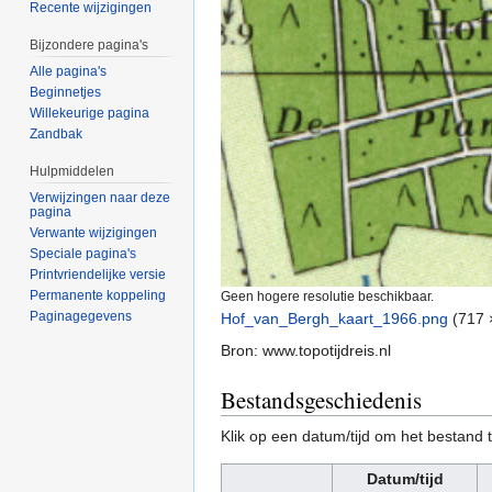
Recente wijzigingen
Bijzondere pagina's
Alle pagina's
Beginnetjes
Willekeurige pagina
Zandbak
Hulpmiddelen
Verwijzingen naar deze
pagina
Verwante wijzigingen
Speciale pagina's
Printvriendelijke versie
Permanente koppeling
Geen hogere resolutie beschikbaar.
Paginagegevens
Hof_van_Bergh_kaart_1966.png
‎
(717 
Bron: www.topotijdreis.nl
Bestandsgeschiedenis
Klik op een datum/tijd om het bestand t
Datum/tijd