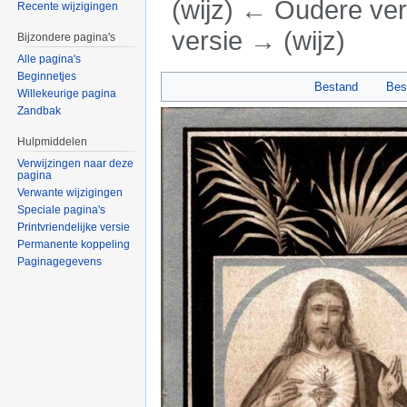
(wijz) ← Oudere vers
Recente wijzigingen
versie → (wijz)
Bijzondere pagina's
Alle pagina's
Ga naar:
navigatie
,
zoeken
Beginnetjes
Bestand
Bes
Willekeurige pagina
Zandbak
Hulpmiddelen
Verwijzingen naar deze
pagina
Verwante wijzigingen
Speciale pagina's
Printvriendelijke versie
Permanente koppeling
Paginagegevens