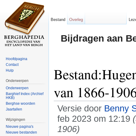
Bestand
Overleg
Lez
Bijdragen aan B
Hoofdpagina
Contact
Bestand:Hugen
Hulp
Onderwerpen
van 1866-1906
Onderwerpen
Barghief Index (Archief
HKB)
Berghse woorden
Versie door
Benny 
Jaartallen
feb 2023 om 12:19
Wijzigingen
1906)
Nieuwe pagina's
Nieuwe bestanden