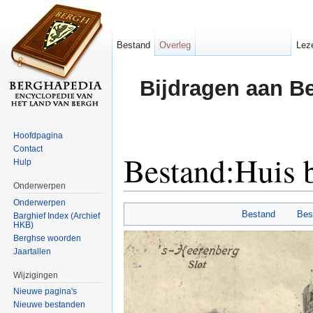
Bestand
Overleg
Lez
Bijdragen aan B
Hoofdpagina
Contact
Bestand:Huis b
Hulp
Onderwerpen
Ga naar:
navigatie
,
zoeken
Onderwerpen
Bestand
Bes
Barghief Index (Archief
HKB)
Berghse woorden
Jaartallen
Wijzigingen
Nieuwe pagina's
Nieuwe bestanden