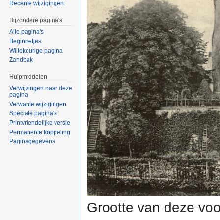
Recente wijzigingen
Bijzondere pagina's
Alle pagina's
Beginnetjes
Willekeurige pagina
Zandbak
Hulpmiddelen
Verwijzingen naar deze
pagina
Verwante wijzigingen
Speciale pagina's
Printvriendelijke versie
Permanente koppeling
Paginagegevens
Grootte van deze voo