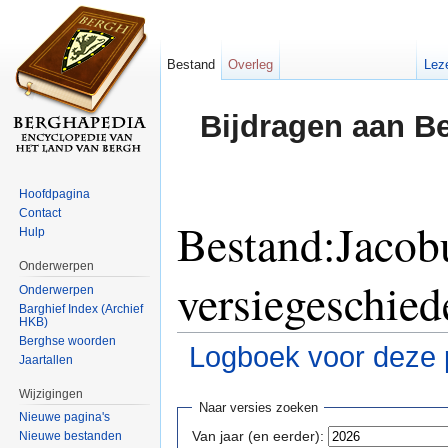
Bestand
Overleg
Lez
Bijdragen aan B
Hoofdpagina
Contact
Bestand:Jacob
Hulp
Onderwerpen
versiegeschied
Onderwerpen
Barghief Index (Archief
HKB)
Berghse woorden
Logboek voor deze 
Jaartallen
Ga naar:
navigatie
,
zoeken
Wijzigingen
Naar versies zoeken
Nieuwe pagina's
Van jaar (en eerder):
Nieuwe bestanden