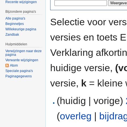
Recente wijzigingen
Bijzondere pagina's
Selectie voor vers
Alle pagina's
Beginnetjes
Willekeurige pagina
versies en toets
Zandbak
Hulpmiddelen
Verklaring afkort
Verwijzingen naar deze
pagina
Verwante wijzigingen
huidige versie,
(v
Atom
Speciale pagina's
Paginagegevens
versie,
k
= kleine 
(huidig | vorige)
(
overleg
|
bijdra